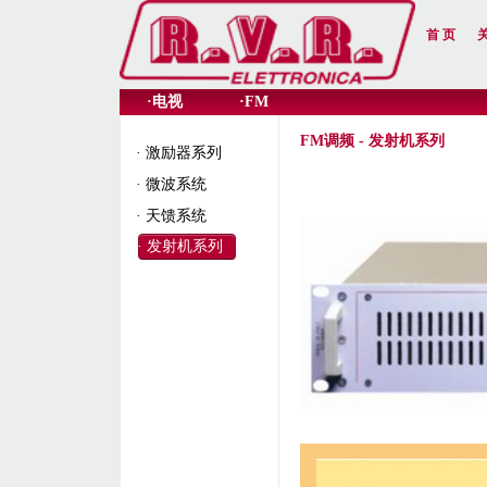
首 页
·
电视
·
FM
调频
FM调频
-
发射机系列
·
激励器系列
·
微波系统
·
天馈系统
·
发射机系列